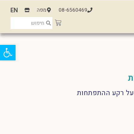
EN
08-6560469
מפה
פתח
ת
רו על רקע ההתפתחות