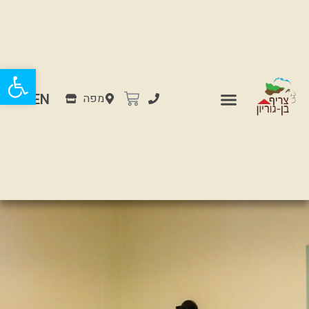
פתח
EN
מפה