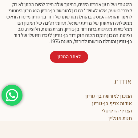
היסטורי ועל חזון אחרית הימים, החינוך שלה חייב להיות מכוון לא רק
לצרכי השעה, אלא לעתיד." המכון למורשת בן-גוריון הוא מכון היסטורי
לחינוך והוראה העוסק בהנחלת מורשתו של דוד בן-גוריון מייסדה וראש
ממשלתה הראשון של מדינת ישראל. תחומי הליבה של המכון הם
ממלכתיות, מנהיגות ברוח דוד בן-גוריון, חברת מופת, חלוציות, נגב
וציונות. המכון הוקם מכוח חוק דוד בן-גוריון 'לזכרו ופועלו של דוד
בן-גוריון והנחלת מורשתו לדורות', משנת 1976.
לאתר המכון
אודות
המכון למורשת בן-גוריון
אודות צריף בן-גוריון
הצריף הדיגיטלי
חנות אונליין
תיירות הר הנגב
הצהרת נגישות