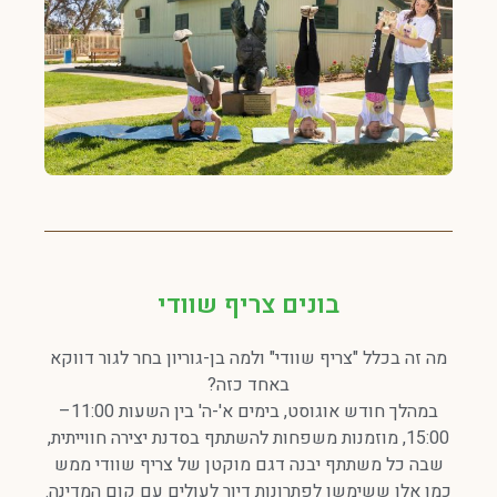
בונים צריף שוודי
מה זה בכלל "צריף שוודי" ולמה בן-גוריון בחר לגור דווקא
באחד כזה?
במהלך חודש אוגוסט, בימים א'-ה' בין השעות 11:00–
15:00, מוזמנות משפחות להשתתף בסדנת יצירה חווייתית,
שבה כל משתתף יבנה דגם מוקטן של צריף שוודי ממש
כמו אלו ששימשו לפתרונות דיור לעולים עם קום המדינה.