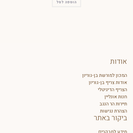
הוספה לסל
ת בן-גוריון
בן-גוריון
יטלי
ן
נגב
ות
אתר
רים