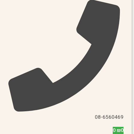
08-6560469
0
₪
0