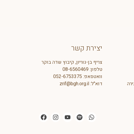
יצירת קשר
צריף בן-גוריון, קיבוץ שדה בוקר
טלפון:
08-6560469
וואטסאפ:
5
052-675337
ירה
דוא"ל:
zrif@bgh.org.il