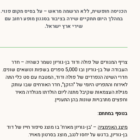
הכניסה חופשית, ללא הרשמה מראש – על בסיס מקום פנוי.
במהלך היום תתקיים שירה בציבור בסגנון מופע רחוב עם
שירי ארץ ישראל.
צריף המגורים של פולה ודוד בן-גוריון נשמר כשהיה – חדר
העבודה של בן-גוריון ובו 5,000 ספרים בשפות ונושאים שונים.
חדרי השינה הנפרדים של פולה ודוד, המטבח עם סט כלי התה
לאירוח והתפריט היומי של "הזקן", חדר האורחים שבו עותק
מגילת העצמאות שקיבל מתנה ליום הולדתו מגולדה מאיר
וחפצים מתרבויות שונות בהן התעניין.
בנוסף במתחם:
מיצג האנימציה
– 'בן-גוריון מארח' בו מוצג סיפור חייו של דוד
בן-גוריון, בדגש על יחסו לנגב, מוצג בסרטון מאויר.