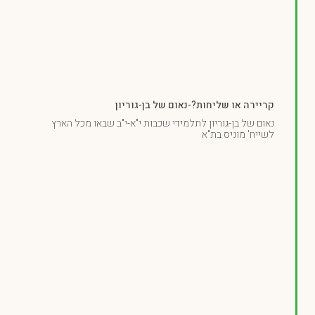
קריירה או שליחות?-נאום של בן-גוריון
נאום של בן-גוריון לתלמידי שכבות י"א-י"ב שבאו מכל הארץ
לשייח' מוניס בת"א