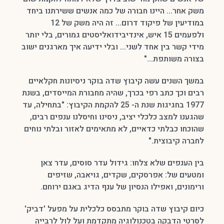
משק אחר… היינו חבורה של כמה אנשים ששירתנו ביחד
במודיעין של פיקוד דרום… זה היה משק של 12
ולפעמים 15 איש, אינדיבידואליסטים גמורים, בלי יותר
מידי קשר בין אחד לשני… ובלי ידיעה איך מארגנים ישוב
בצורה משותפת…"
במשך השנים עשה קיבוץ שדה בוקר ניסיונות חקלאיים
רבים וכך כתב רפי בכרך, שהיה מחבורת המייסדים, בשנת
1977 בחגיגות שנת ה- 25 להקמת הקיבוץ: "בתחילה, עד
שהגענו למצב כלכלי יציב, ניסינו וחיסלנו ענפים רבים,
שהוכחו כבלתי כדאיים, לא מתאימים לאזור ובלתי נוחים
לחברה קיבוצית."
בין הענפים שלא צלחו: גידול עדר סוסים, עדר צאן
ומטעים של: אפרסקים, שקדים, גויאבה, שזיפים
ורימונים, ואפילו הנסיון של ענף הדיג באגם ירוחם.
כיום קיבוץ שדה בוקר מתבסס כלכלית על מפעל 'דביק'
לסרטי הדבקה בטכנולוגיה מתקדמת ועל לול לרבייה