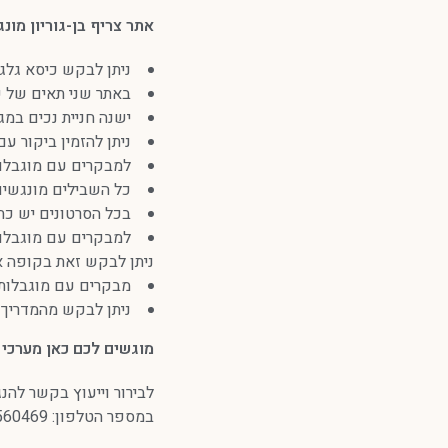
אתר צריף בן-גוריון מונ
ניתן לבקש כיסא גלג
באתר שני תאים של שר
ישנה חניית נכים במג
ניתן להזמין ביקור ע
למבקרים עם מוגבלו
כל השבילים מונגשים
בכל הסרטונים יש כת
למבקרים עם מוגבלות 
ניתן לבקש זאת בקופה א
מבקרים עם מוגבלות ר
ניתן לבקש מהמדריך 
מוגשים לכם כאן מערכי ה
לבירור וייעוץ בקשר להנ
במספר הטלפון: 08-6560469 או במייל zrif@bgh.org.il