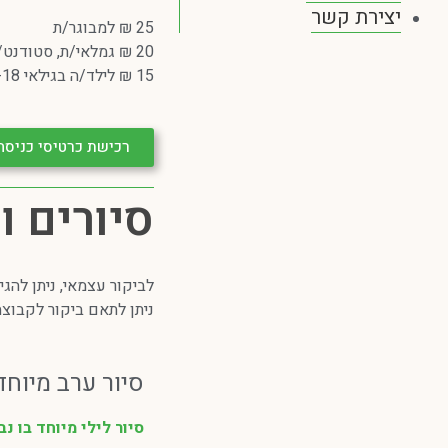
יצירת קשר
25 ₪ למבוגר/ת
20 ₪ גמלאי/ת, סטודנט/ית, משרת/ת בכוחות הבטחון
15 ₪ לילד/ה בגילאי 5-18, מבקר/ת עם מוגבלות
רכישת כרטיסי כניסה
סיורים 
לביקור עצמאי, ניתן להג
ניתן לתאם ביקור לקבוצה
סיור ערב מיוחד 
סיור לילי מיוחד בו נבי