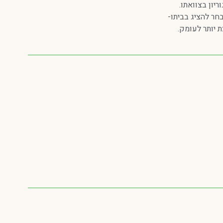
יון בצוואתו.
חר להציג בביתו-
 יותר לעומק.