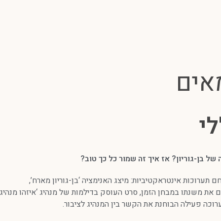
אים
לי
ל בן-גוריון? אז איך זה שמור כל כך טוב?
חם תערוכות אינטראקטיביות: מיצג האנימציה ‘בן-גוריון מארח’,
את משנתו במבחן הזמן, סרט העוסק בדילמות של מנהיג ‘איזהו מנהיג’,
רוכה פעילה הבוחנת את הקשר בין המנהיג לציבור.