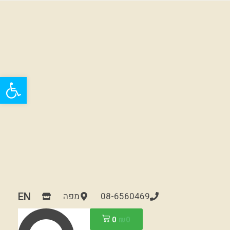
פתח
EN
08-6560469
מפה
0
₪
0