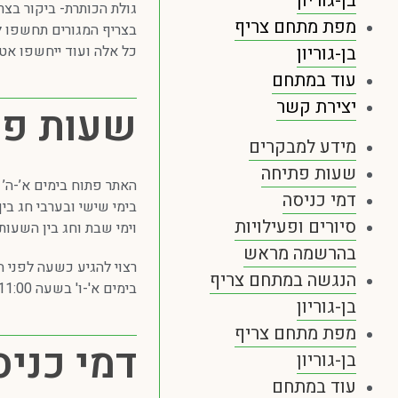
בן-גוריון
גולת הכותרת- ביקור בצר
מפת מתחם צריף
בצריף המגורים תחשפו לד
בן-גוריון
כל אלה ועוד ייחשפו אט
עוד במתחם
יצירת קשר
שעות פת
מידע למבקרים
שעות פתיחה
האתר פתוח בימים א’-ה’ בין השעו
דמי כניסה
בימי שישי ובערבי חג בין השעות 0
סיורים ופעילויות
וימי שבת וחג בין השעות 0:00-16:00
בהרשמה מראש
רצוי להגיע כשעה לפני ה
הנגשה במתחם צריף
בימים א'-ו' בשעה 11:00 מתקיים סיור מודרך המותאם לכל המשפחה.
בן-גוריון
מפת מתחם צריף
דמי כניס
בן-גוריון
עוד במתחם