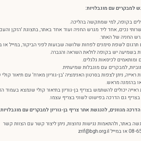
גש למבקרים עם מוגבלויות:
לים בקופה, למי שמתקשה בהליכה.
ותי נכים, אחד ליד מגרש החניה ועוד אחד באתר, בתצוגת 'הזקן והעם'
רש החניה של האתר.
ם תרגום לשפת סימנים לפחות שלושה שבועות לפני הביקור, במייל או 
ת בשמיעה יש בקופה לולאת השראה והגברה.
 ומותאמים לכיסאות גלגלים.
וביות, למבקרים עם מוגבלות שמיעתית.
ראייה, ניתן לצפות בסרטון האנימציה 'בן-גוריון מארח' עם תיאור קולי 
ו בהזמנה מראש.
אייה יכולים להשתמש בצריף בן-גוריון בתיאור קולי שנמצא בעמוד הז
בצריף גם הדרכה בפישוט לשוני בצריף עצמו.
דרכה מגוונים, להנגשת אתר צריף בן-גוריון למבקרים עם מוגבלויות.
גשה באתר, ולהתאמות נגישות נחוצות, ניתן ליצור קשר עם הצוות קשר