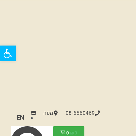
פתח
08-6560469
מפה
EN
0
₪
0