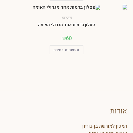
מזכרות
פסלון בדמות אחד מגדולי האומה
₪
60
אפשרות בחירה
ת בן-גוריון