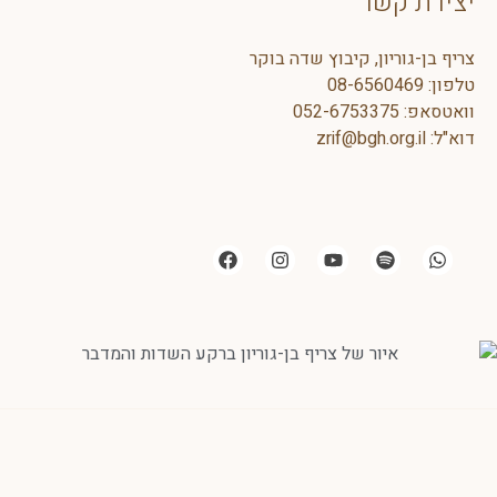
קשר
יון, קיבוץ שדה בוקר
08-6560
052-675337
zrif@bgh.or