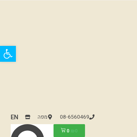
פתח
EN
08-6560469
מפה
0
₪
0