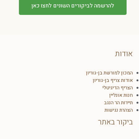
רשמה לביקורים השונים לחצו כאן
ת בן-גוריון
בן-גוריון
יטלי
ן
נגב
ות
אתר