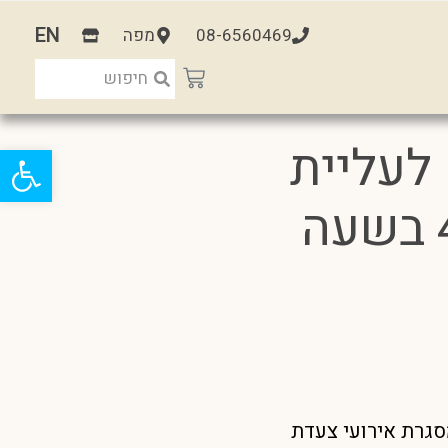
EN
08-6560469
מפה
 מלחי- 70 שנה לעליית
פתח
בן-גוריון לנגב- יום שישי ה- 4.8 בשעה
סגרת אירועי צעדת