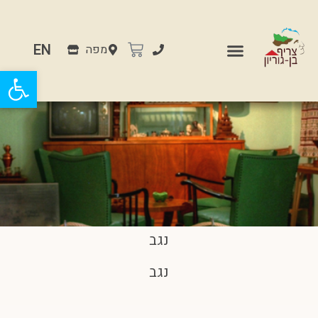
EN
מפה
פתח
נגב
נגב